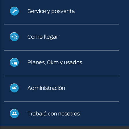
Service
Service y posventa
y
posventa
¿Cómo
Como llegar
llegar?
Planes,
Planes, 0km y usados
0km
y
Administración
Administración
usados
Trabajá
Trabajá con nosotros
con