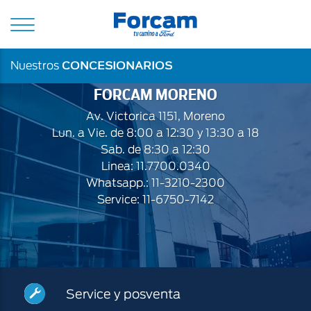
Abrir
de
menú
Ford
de
navegación
principal
CONCESIONARIOS
Nuestros
FORCAM MORENO
Av. Victorica 1151, Moreno
Lun. a Vie. de 8:00 a 12:30 y 13:30 a 18
Sab. de 8:30 a 12:30
Linea: 11.7700.0340
Whatsapp.: 11-3210-2300
Service: 11-6750-7142
Service
Service y posventa