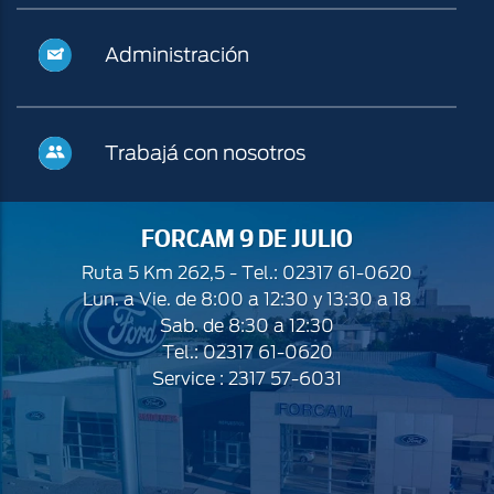
y
Administración
Administración
usados
Trabajá
Trabajá con nosotros
con
nosotros
FORCAM 9 DE JULIO
Ruta 5 Km 262,5 - Tel.: 02317 61-0620
Lun. a Vie. de 8:00 a 12:30 y 13:30 a 18
Sab. de 8:30 a 12:30
Tel.: 02317 61-0620
Service : 2317 57-6031