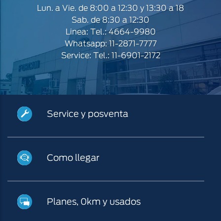
Lun. a Vie. de 8:00 a 12:30 y 13:30 a 18
Sab. de 8:30 a 12:30
Linea: Tel.: 4664-9980
Whatsapp: 11-2871-7777
Service: Tel.: 11-6901-2172
Service
Service y posventa
y
posventa
¿Cómo
Como llegar
llegar?
Planes,
Planes, 0km y usados
0km