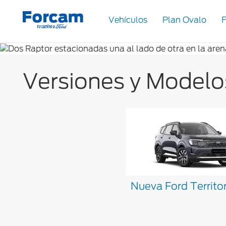
de
Vehículos
Plan Ovalo
F
Ford
Slide
1
NUEVA
Versiones y Modelo
of
1
FORD
TERRITORY
Reservá la tuya
Nueva Ford Territo