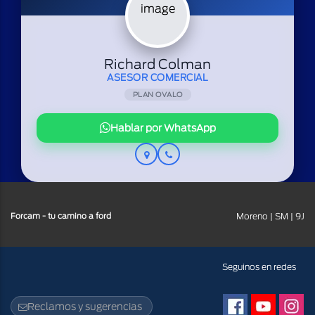
Richard Colman
ASESOR COMERCIAL
PLAN OVALO
Hablar por WhatsApp
Forcam - tu camino a ford
Moreno | SM | 9J
Facebook
Youtube
Insta
Seguinos en redes
Reclamos y sugerencias